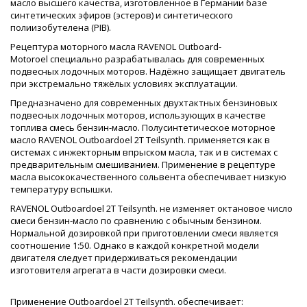
масло высшего качества, изготовленное в Германии базе
синтетических эфиров (эстеров) и синтетического
полиизобутелена (PIB).
Рецептура моторного масла RAVENOL Outboard-
Motoroel специально разрабатывалась для современных
подвесных лодочных моторов. Надёжно защищает двигатель
при экстремально тяжёлых условиях эксплуатации.
Предназначено для современных двухтактных бензиновых
подвесных лодочных моторов, использующих в качестве
топлива смесь бензин-масло. Полусинтетическое моторное
масло RAVENOL Outboardoel 2T Teilsynth. применяется как в
системах с инжекторным впрыском масла, так и в системах с
предварительным смешиванием. Применение в рецептуре
масла высококачественного сольвента обеспечивает низкую
температуру вспышки.
RAVENOL Outboardoel 2T Teilsynth. не изменяет октановое число
смеси бензин-масло по сравнению с обычным бензином.
Нормальной дозировкой при приготовлении смеси является
соотношение 1:50. Однако в каждой конкретной модели
двигателя следует придерживаться рекомендации
изготовителя агрегата в части дозировки смеси.
Применение Outboardoel 2T Teilsynth. обеспечивает: