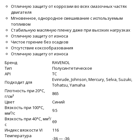
Отличную защиту от коррозии во всех смазочных частях
двигателя
Мгновенное, однородное смешивание с используемым
топливом
Стабильную масляную пленку даже при высоких нагрузках
Отличную защиту от износа
Чистое горение без осадков
Отсутствие коксообразования
Отличную защиту от износа
Бренд
RAVENOL
Тип
Полусинтетическое
API
TC
Evinrude, Johnson, Mercury, Selva, Suzuki,
Подходит для
Tohatsu, Yamaha
Плотность при 20°C,
865
г/cм³
Цвет
Синий
Вязкость при 100°C,
9.5
мм²/с
Вязкость при 40°C, мм²/
69
с
Индекс вязкости VI
116
Температура
-36 — -36