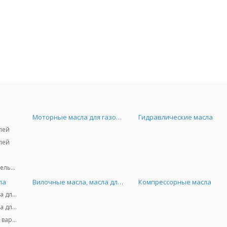
Моторные масла для газовых двигателей
Гидравлические масла
лей
лей
Масла для тракторов и сельхозтехники
ла
Вилочные масла, масла для амортизаторов
Компрессорные масла
Трансмиссионные масла для АКПП
Трансмиссионные масла для МКПП и дифференциалов
Специальные масла для вариаторов