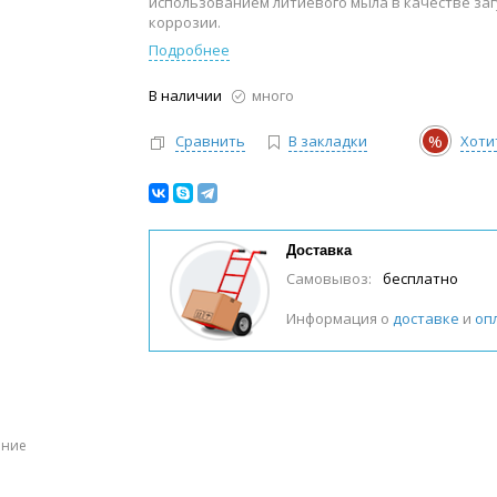
использованием литиевого мыла в качестве заг
коррозии.
Подробнее
В наличии
много
%
Сравнить
В закладки
Хоти
Доставка
Самовывоз:
бесплатно
Информация о
доставке
и
оп
ение