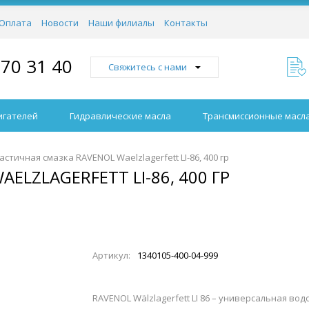
Оплата
Новости
Наши филиалы
Контакты
970 31 40
Свяжитесь с нами
игателей
Гидравлические масла
Трансмиссионные масл
астичная смазка RAVENOL Waelzlagerfett LI-86, 400 гр
LZLAGERFETT LI-86, 400 ГР
Артикул:
1340105-400-04-999
RAVENOL Wälzlagerfett LI 86 – универсальная во