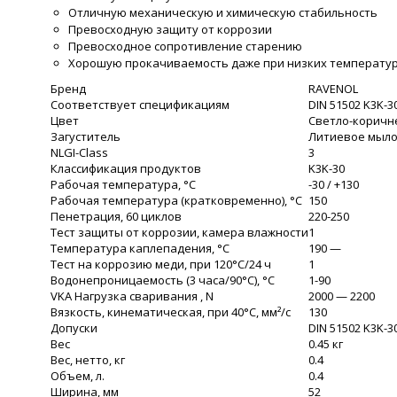
Отличную механическую и химическую стабильность
Превосходную защиту от коррозии
Превосходное сопротивление старению
Хорошую прокачиваемость даже при низких температу
Бренд
RAVENOL
Соответствует спецификациям
DIN 51502 K3K-30
Цвет
Светло-корич
Загуститель
Литиевое мыл
NLGI-Class
3
Классификация продуктов
K3K-30
Рабочая температура, °C
-30 / +130
Рабочая температура (кратковременно), °C
150
Пенетрация, 60 циклов
220-250
Тест защиты от коррозии, камера влажности
1
Температура каплепадения, °C
190 —
Тест на коррозию меди, при 120°C/24 ч
1
Водонепроницаемость (3 часа/90°C), °C
1-90
VKA Нагрузка сваривания , N
2000 — 2200
Вязкость, кинематическая, при 40°C, мм²/с
130
Допуски
DIN 51502 K3K-30
Вес
0.45 кг
Вес, нетто, кг
0.4
Объем, л.
0.4
Ширина, мм
52