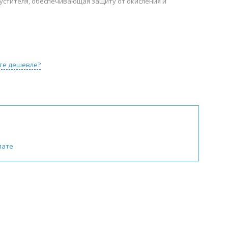
устителя, обеспечивающая защиту от окисления и
те дешевле?
лате