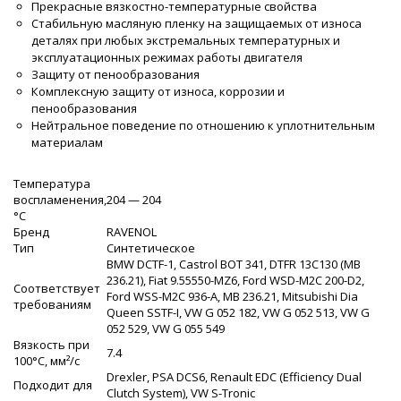
Прекрасные вязкостно-температурные свойства
Стабильную масляную пленку на защищаемых от износа
деталях при любых экстремальных температурных и
эксплуатационных режимах работы двигателя
Защиту от пенообразования
Комплексную защиту от износа, коррозии и
пенообразования
Нейтральное поведение по отношению к уплотнительным
материалам
Температура
воспламенения,
204 — 204
°C
Бренд
RAVENOL
Тип
Синтетическое
BMW DCTF-1, Castrol BOT 341, DTFR 13C130 (MB
236.21), Fiat 9.55550-MZ6, Ford WSD-M2C 200-D2,
Соответствует
Ford WSS-M2C 936-A, MB 236.21, Mitsubishi Dia
требованиям
Queen SSTF-I, VW G 052 182, VW G 052 513, VW G
052 529, VW G 055 549
Вязкость при
7.4
100°C, мм²/с
Drexler, PSA DCS6, Renault EDC (Efficiency Dual
Подходит для
Clutch System), VW S-Tronic