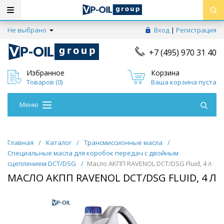
Не выбрано
Вход
|
Регистрация
+7 (495) 970 31 40
Избранное
Корзина
Товаров (
0
)
Ваша корзина пуста
Меню
Главная
/
Каталог
/
Трансмиссионные масла
/
Специальные масла для коробок передач с двойным
сцеплением DCT/DSG
/
Масло АКПП RAVENOL DCT/DSG Fluid, 4 л
МАСЛО АКПП RAVENOL DCT/DSG FLUID, 4 Л