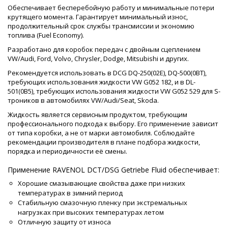
Обеспечивает бесперебойную работу и минимальные потери
крутящего момента. Гарантирует минимальный износ,
продолжительный срок службы трансмиссии и экономию
топлива (Fuel Economy).
Разработано для коробок передач с двойным сцеплением
VW/Audi, Ford, Volvo, Chrysler, Dodge, Mitsubishi и других.
Рекомендуется использовать в DCG DQ-250(02E), DQ-500(0BT),
требующих использования жидкости VW G052 182, и в DL-
501(0B5), требующих использования жидкости VW G052 529 для S-
троников в автомобилях VW/Audi/Seat, Skoda.
Жидкость является сервисным продуктом, требующим
профессионального подхода к выбору. Его применение зависит
от типа коробки, а не от марки автомобиля. Соблюдайте
рекомендации производителя в плане подбора жидкости,
порядка и периодичности её смены.
Применение RAVENOL DCT/DSG Getriebe Fluid обеспечивает:
Хорошие смазывающие свойства даже при низких
температурах в зимний период
Стабильную смазочную пленку при экстремальных
нагрузках при высоких температурах летом
Отличную защиту от износа