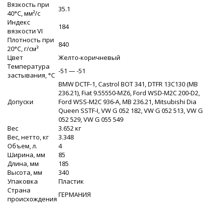
Вязкость при
35.1
40°C, мм²/с
Индекс
184
вязкости VI
Плотность при
840
20°C, г/cм³
Цвет
Желто-коричневый
Температура
-51 — -51
застывания, °C
BMW DCTF-1, Castrol BOT 341, DTFR 13C130 (MB
236.21), Fiat 9.55550-MZ6, Ford WSD-M2C 200-D2,
Допуски
Ford WSS-M2C 936-A, MB 236.21, Mitsubishi Dia
Queen SSTF-I, VW G 052 182, VW G 052 513, VW G
052 529, VW G 055 549
Вес
3.652 кг
Вес, нетто, кг
3.348
Объем, л.
4
Ширина, мм
85
Длина, мм
185
Высота, мм
340
Упаковка
Пластик
Страна
ГЕРМАНИЯ
происхождения