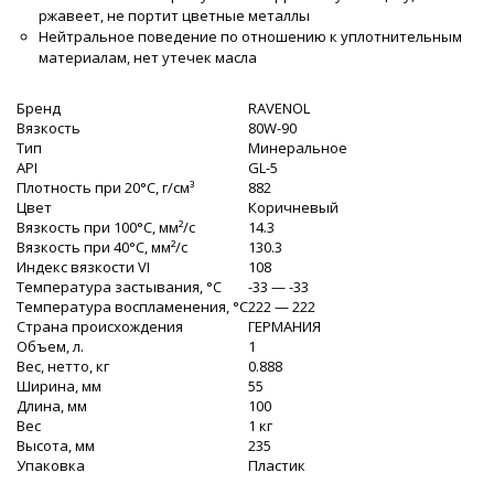
ржавеет, не портит цветные металлы
Нейтральное поведение по отношению к уплотнительным
материалам, нет утечек масла
Бренд
RAVENOL
Вязкость
80W-90
Тип
Минеральное
API
GL-5
Плотность при 20°C, г/cм³
882
Цвет
Коричневый
Вязкость при 100°C, мм²/с
14.3
Вязкость при 40°C, мм²/с
130.3
Индекс вязкости VI
108
Температура застывания, °C
-33 — -33
Температура воспламенения, °C
222 — 222
Страна происхождения
ГЕРМАНИЯ
Объем, л.
1
Вес, нетто, кг
0.888
Ширина, мм
55
Длина, мм
100
Вес
1 кг
Высота, мм
235
Упаковка
Пластик