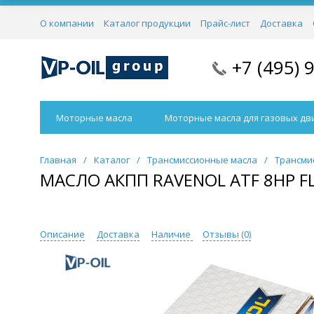
О компании
Каталог продукции
Прайс-лист
Доставка
+7 (495) 
Моторные масла
Моторные масла для газовых дв
Главная
/
Каталог
/
Трансмиссионные масла
/
Трансми
МАСЛО АКПП RAVENOL ATF 8HP FL
Описание
Доставка
Наличие
Отзывы (
0
)