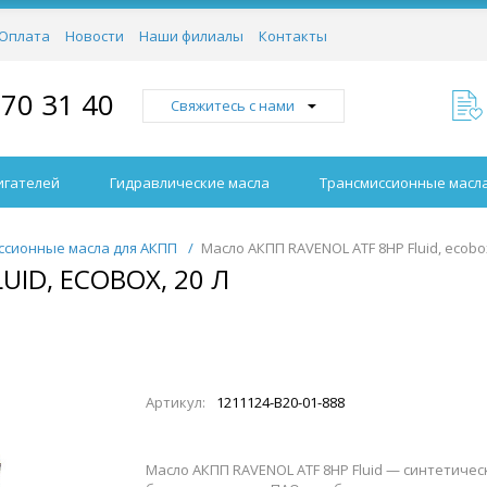
Оплата
Новости
Наши филиалы
Контакты
970 31 40
Свяжитесь с нами
игателей
Гидравлические масла
Трансмиссионные масл
ссионные масла для АКПП
/
Масло АКПП RAVENOL ATF 8HP Fluid, ecobox
UID, ECOBOX, 20 Л
Артикул:
1211124-B20-01-888
Масло АКПП RAVENOL ATF 8HP Fluid — синтетиче