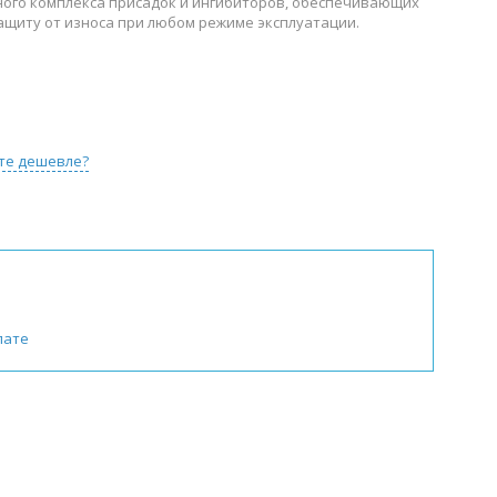
ного комплекса присадок и ингибиторов, обеспечивающих
щиту от износа при любом режиме эксплуатации.
те дешевле?
лате