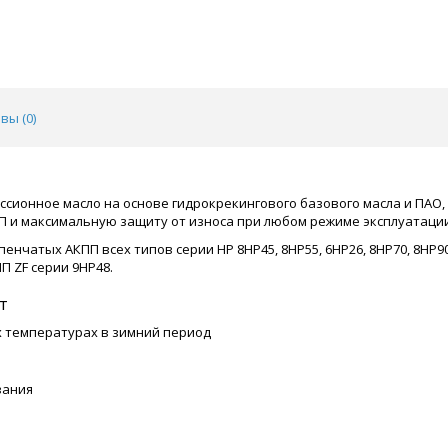
вы (
0
)
иссионное масло на основе гидрокрекингового базового масла и ПАО
 и максимальную защиту от износа при любом режиме эксплуатации
енчатых АКПП всех типов серии HP 8HP45, 8HP55, 6HP26, 8HP70, 8HP90
П ZF серии 9HP48.
т
 температурах в зимний период
вания