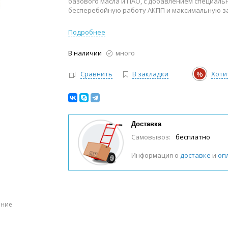
базового масла и ПАО, с добавлением специаль
бесперебойную работу АКПП и максимальную за
Подробнее
В наличии
много
%
Сравнить
В закладки
Хоти
Доставка
Самовывоз:
бесплатно
Информация о
доставке
и
оп
ение