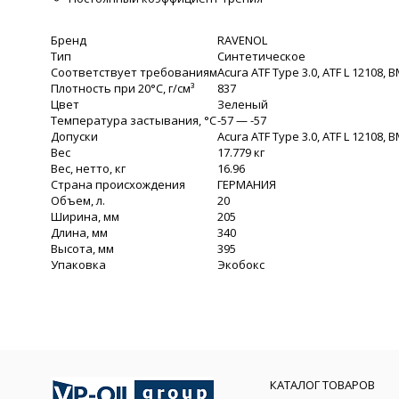
Бренд
RAVENOL
Тип
Синтетическое
Соответствует требованиям
Acura ATF Type 3.0, ATF L 12108, 
Плотность при 20°C, г/cм³
837
Цвет
Зеленый
Температура застывания, °C
-57 — -57
Допуски
Acura ATF Type 3.0, ATF L 12108, 
Вес
17.779 кг
Вес, нетто, кг
16.96
Страна происхождения
ГЕРМАНИЯ
Объем, л.
20
Ширина, мм
205
Длина, мм
340
Высота, мм
395
Упаковка
Экобокс
КАТАЛОГ ТОВАРОВ