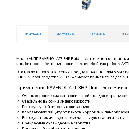
Описание
Доставка
Наличие
Отзы
Масло АКПП RAVENOL ATF 8HP Fluid — синтетическое трансм
ингибиторов, обеспечивающих бесперебойную работу АКПП
Это масло нового поколения, предназначенное для 8-ми ступ
6HP28AF производства ZF. Также может применяться для АКП
Применение RAVENOL ATF 8HP Fluid обеспечивае
Очень хорошие смазывающие свойства даже при низких
Стабильно высокий индекс вязкости
Высокую устойчивость к окислению
Комплексную защиту от износа, коррозии и пенообразо
Высокую термическую и окислительную стабильность
Прекрасные охлаждающие свойства
Постоянный коэффициент трения